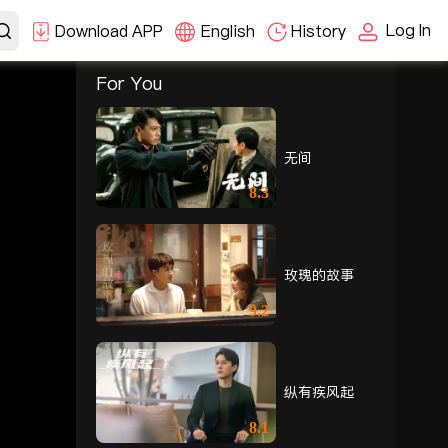
Log In
Download APP
English
History
For You
Episodes
20260801淮安
队VS南通队
无间
8.3
20260801盐城
队VS南京队
20260801连云
玫瑰的故事
港队VS宿迁队
9.2
20260725镇江
队VS淮安队
纵有疾风起
20260725苏州
队VS无锡队
8.1