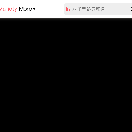
Variety
More
▼