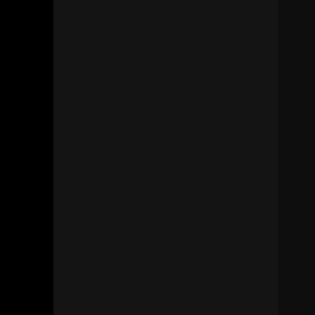
20260502南京
队VS常州队
20260425盐城
队VS宿迁队
20260425连云
港队VS无锡队
20260425南通
队VS徐州队
20260418徐州
队VS泰州队
20260418淮安
队VS扬州队
20260418宿迁
队VS南京队