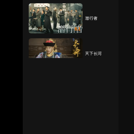
20260725常州
队VS泰州队
潜行者
20260725扬州
队VS徐州队
8.1
20260725南京
队VS连云港队
天下长河
20260718南通
8.3
队VS扬州队
20260718宿迁
队VS常州队
向风而行
8.1
20260704徐州
队VS南京队
20260704泰州
烟火人家
队VS镇江队