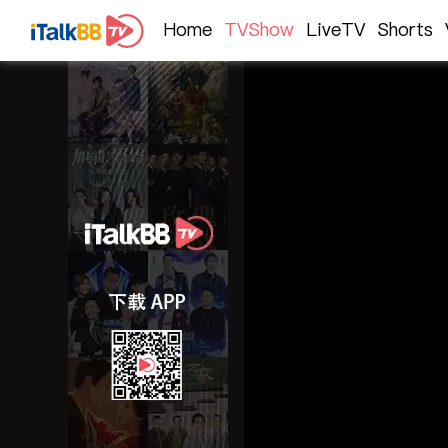
Home
TVShow
LiveTV
Shorts