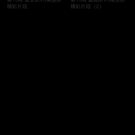
精彩片段
精彩片段（2）
评论
您还没有登录，请先登录
第15周 盐城队VS南京队
第14周 比赛日集锦
登录
精彩片段（1）
最新评论
最热
/
最新
快来抢沙发～
第13周与第14周精彩进
第14周 苏州队VS无锡队
球Top3
精彩片段