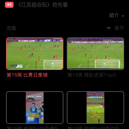
《江苏超会玩》抢先看
综艺
首播时间：
2026-03
简介
选集
展开
第15周 比赛日集锦
第15周 精彩进球Top3
第15周 淮安队VS南通队
第15周 盐城队VS南京队