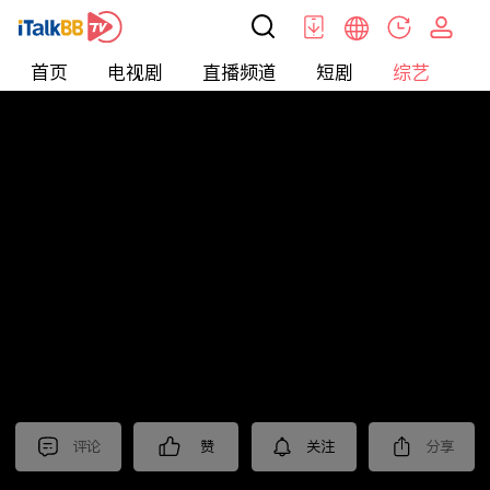
首页
电视剧
直播频道
短剧
综艺
电
综艺
>
集锦
>
《江苏超会玩》抢先看
评论
赞
关注
分享