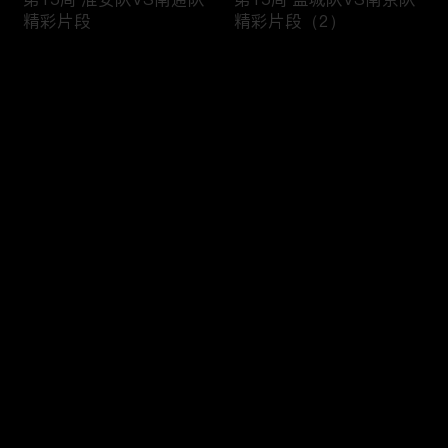
精彩片段
精彩片段（2）
评论
您还没有登录，请先登录
第15周 盐城队VS南京队
第14周 比赛日集锦
登录
精彩片段（1）
最新评论
最热
/
最新
快来抢沙发～
第13周与第14周精彩进
第14周 苏州队VS无锡队
球Top3
精彩片段