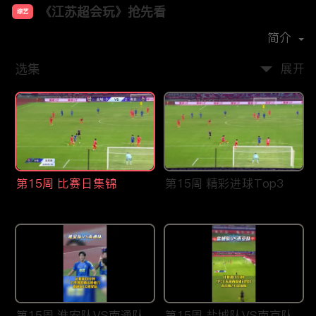
《江苏超会玩》抢先看
综艺
首播时间：
2026-03
简介
选集
展开
第15周 比赛日集锦
第15周 精彩进球Top3
第15周 淮安队VS南通队
第15周 盐城队VS南京队