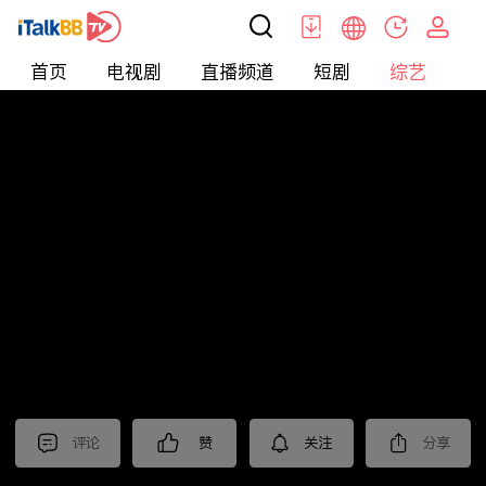
首页
电视剧
直播频道
短剧
综艺
电
综艺
>
集锦
>
《江苏超会玩》抢先看
评论
赞
关注
分享