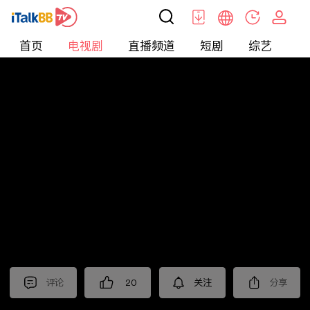
首页
电视剧
直播频道
短剧
综艺
电
电视剧
>
都市
>
她的盛焰
评论
20
关注
分享