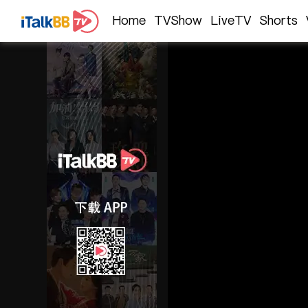
Home
TVShow
LiveTV
Shorts