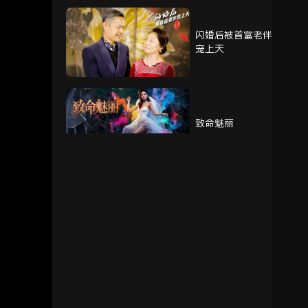
闪婚后被首富老伴
76
77
78
宠上天
79
80
81
致命魅丽
我的奶奶被调包了
重生赘婿