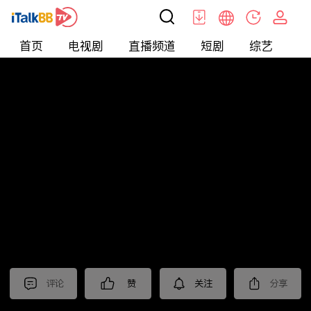
首页
电视剧
直播频道
短剧
综艺
电
短剧
>
逆袭
>
龙城花火
评论
赞
关注
分享