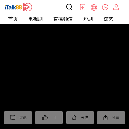
首页
电视剧
直播频道
短剧
综艺
电
短剧
>
玄幻
>
烈焰潜龙
评论
1
关注
分享