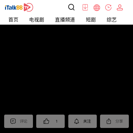
首页
电视剧
直播频道
短剧
综艺
电
短剧
>
玄幻
>
烈焰潜龙
评论
1
关注
分享