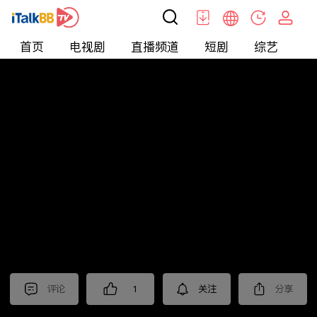
首页
电视剧
直播频道
短剧
综艺
电
短剧
>
玄幻
>
烈焰潜龙
评论
1
关注
分享