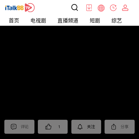
首页
电视剧
直播频道
短剧
综艺
电
短剧
>
玄幻
>
烈焰潜龙
评论
1
关注
分享