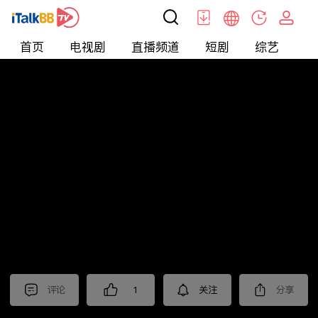
首页
电视剧
直播频道
短剧
综艺
电
短剧
>
玄幻
>
烈焰潜龙
评论
1
关注
分享