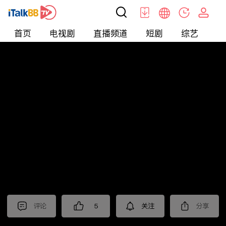
首页
电视剧
直播频道
短剧
综艺
电
短剧
>
爱情
>
读心游戏
评论
5
关注
分享