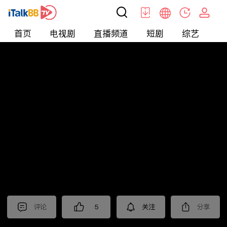
首页
电视剧
直播频道
短剧
综艺
电
短剧
>
爱情
>
读心游戏
评论
5
关注
分享