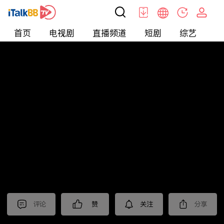
首页
电视剧
直播频道
短剧
综艺
电
短剧
>
爱情
>
我是万人迷
评论
赞
关注
分享