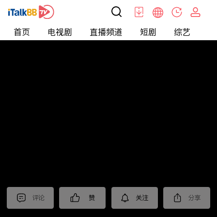
首页
电视剧
直播频道
短剧
综艺
电
短剧
>
爱情
>
我是万人迷
评论
赞
关注
分享