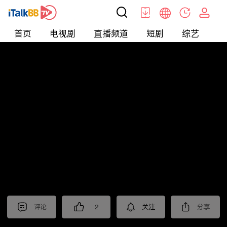
首页
电视剧
直播频道
短剧
综艺
电
短剧
>
其他
>
来自星星的4个哥哥都宠我
评论
2
关注
分享