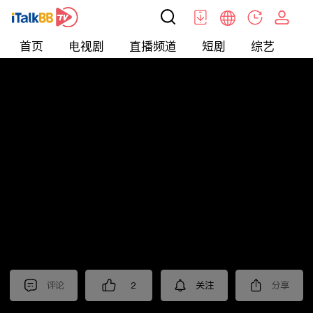
首页
电视剧
直播频道
短剧
综艺
电
短剧
>
其他
>
来自星星的4个哥哥都宠我
评论
2
关注
分享