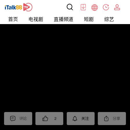
首页
电视剧
直播频道
短剧
综艺
电
短剧
>
其他
>
来自星星的4个哥哥都宠我
评论
2
关注
分享