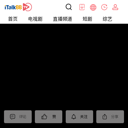
首页
电视剧
直播频道
短剧
综艺
电
短剧
>
逆袭
>
打工神豪
评论
赞
关注
分享