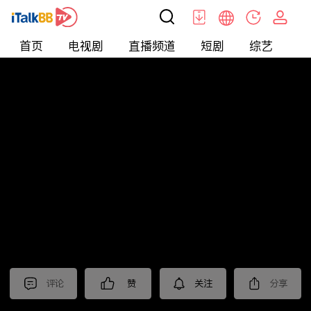
首页
电视剧
直播频道
短剧
综艺
电
短剧
>
逆袭
>
打工神豪
评论
赞
关注
分享