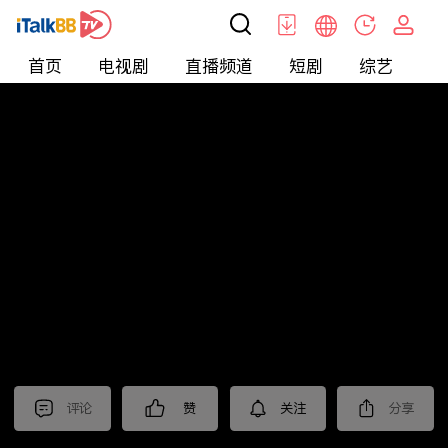
首页
电视剧
直播频道
短剧
综艺
电
短剧
>
逆袭
>
打工神豪
评论
赞
关注
分享