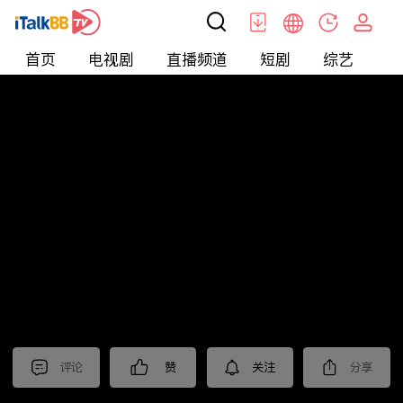
首页
电视剧
直播频道
短剧
综艺
电
短剧
>
逆袭
>
打工神豪
评论
赞
关注
分享