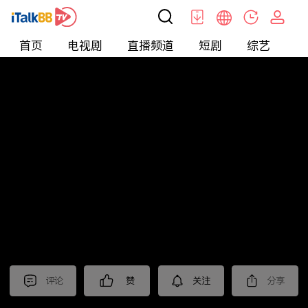
首页
电视剧
直播频道
短剧
综艺
电
短剧
>
逆袭
>
打工神豪
评论
赞
关注
分享