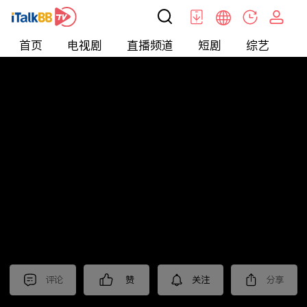
首页
电视剧
直播频道
短剧
综艺
电
短剧
>
逆袭
>
打工神豪
评论
赞
关注
分享