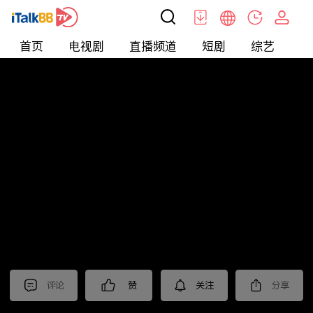
首页
电视剧
直播频道
短剧
综艺
电
短剧
>
逆袭
>
打工神豪
评论
赞
关注
分享