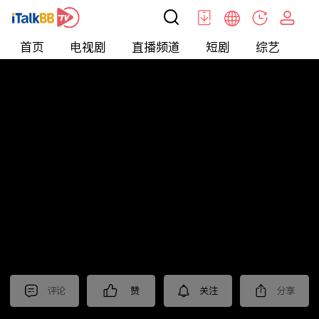
首页
电视剧
直播频道
短剧
综艺
电
短剧
>
逆袭
>
打工神豪
评论
赞
关注
分享