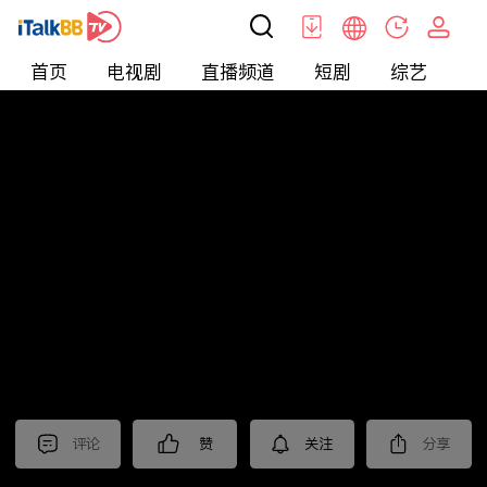
首页
电视剧
直播频道
短剧
综艺
电
短剧
>
逆袭
>
打工神豪
评论
赞
关注
分享