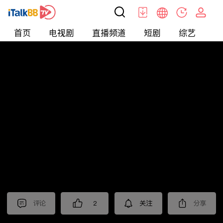
首页
电视剧
直播频道
短剧
综艺
电
短剧
>
逆袭
>
神医赘婿
评论
2
关注
分享