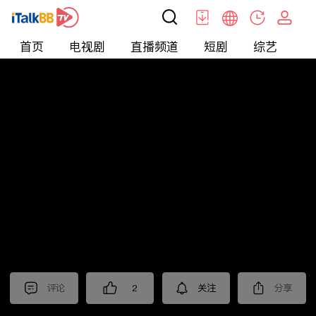
首页
电视剧
直播频道
短剧
综艺
电
短剧
>
逆袭
>
神医赘婿
评论
2
关注
分享