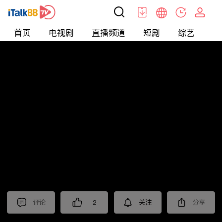
首页
电视剧
直播频道
短剧
综艺
电
短剧
>
逆袭
>
神医赘婿
评论
2
关注
分享