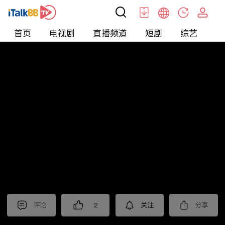
首页
电视剧
直播频道
短剧
综艺
电
短剧
>
逆袭
>
神医赘婿
评论
2
关注
分享