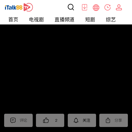
首页
电视剧
直播频道
短剧
综艺
电
短剧
>
逆袭
>
神医赘婿
评论
2
关注
分享