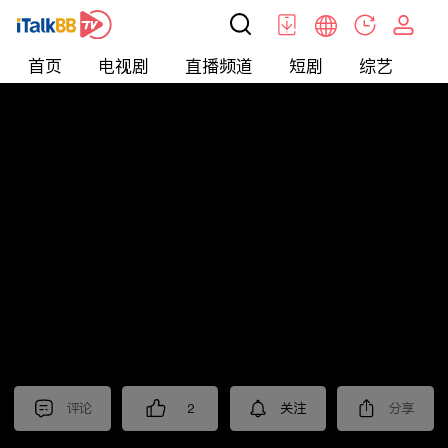
首页
电视剧
直播频道
短剧
综艺
电
短剧
>
逆袭
>
神医赘婿
评论
2
关注
分享