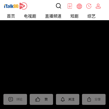
首页
电视剧
直播频道
短剧
综艺
电
短剧
>
逆袭
>
一品总管
评论
赞
关注
分享