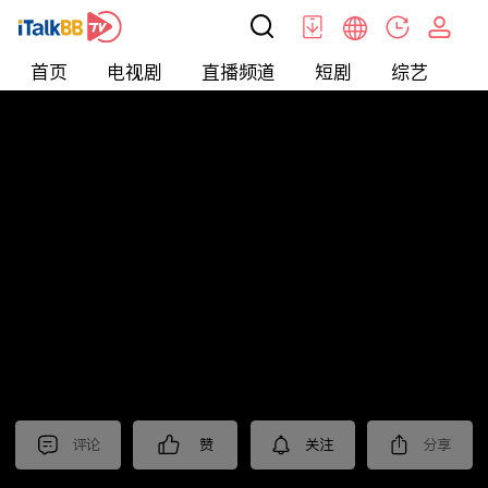
首页
电视剧
直播频道
短剧
综艺
电
短剧
>
逆袭
>
一品总管
评论
赞
关注
分享