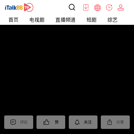
首页
电视剧
直播频道
短剧
综艺
电
短剧
>
逆袭
>
一品总管
评论
赞
关注
分享