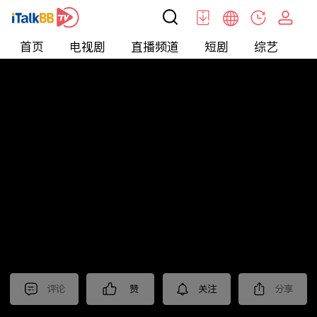
首页
电视剧
直播频道
短剧
综艺
电
短剧
>
逆袭
>
一品总管
评论
赞
关注
分享