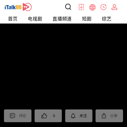
首页
电视剧
直播频道
短剧
综艺
电
短剧
>
其他
>
九龙冰室之龙在人间
评论
5
关注
分享