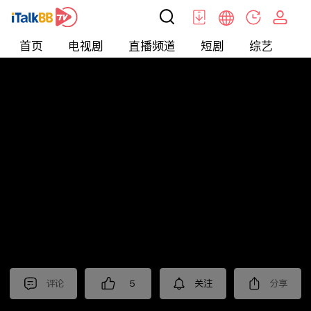
首页
电视剧
直播频道
短剧
综艺
电
短剧
>
玄幻
>
神王归来
评论
5
关注
分享