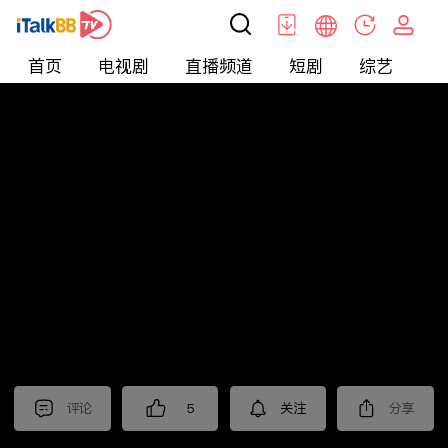
首页
电视剧
直播频道
短剧
综艺
电
短剧
>
玄幻
>
神王归来
评论
5
关注
分享