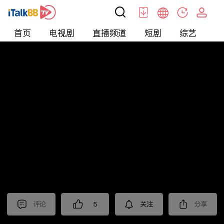
首页
电视剧
直播频道
短剧
综艺
电
短剧
>
玄幻
>
神王归来
评论
5
关注
分享