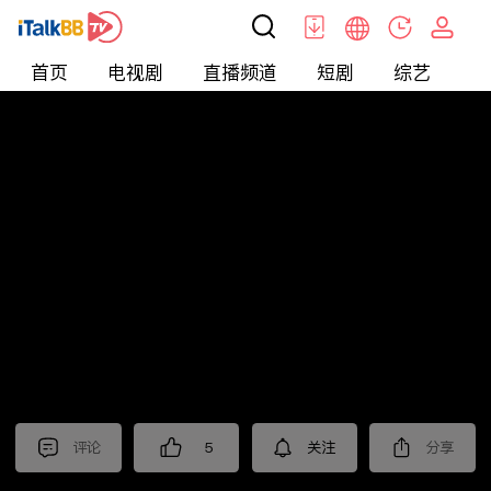
首页
电视剧
直播频道
短剧
综艺
电
短剧
>
玄幻
>
神王归来
评论
5
关注
分享