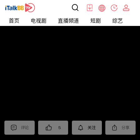
首页
电视剧
直播频道
短剧
综艺
电
短剧
>
爱情
>
爱你蓄谋已久
评论
5
关注
分享