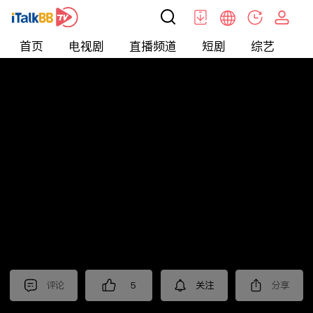
首页
电视剧
直播频道
短剧
综艺
电
短剧
>
爱情
>
爱你蓄谋已久
评论
5
关注
分享