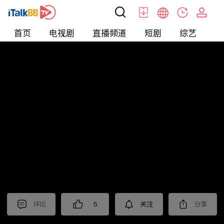
首页
电视剧
直播频道
短剧
综艺
电
短剧
>
爱情
>
爱你蓄谋已久
评论
5
关注
分享