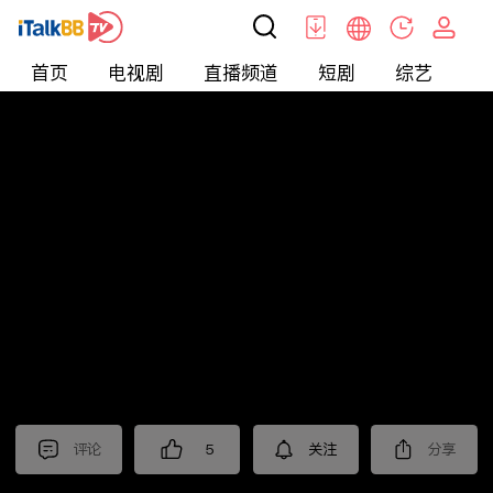
首页
电视剧
直播频道
短剧
综艺
电
短剧
>
爱情
>
爱你蓄谋已久
评论
5
关注
分享