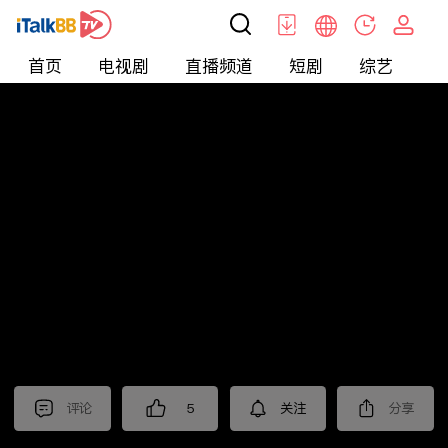
首页
电视剧
直播频道
短剧
综艺
电
短剧
>
爱情
>
爱你蓄谋已久
评论
5
关注
分享